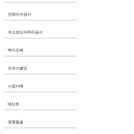
인테리어공사
석고보드마무리공사
벽지도배
오피스빌딩
시공사례
테넌트
경량철골