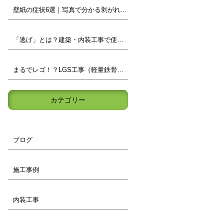
壁紙の症状6選｜写真で分かる剥がれ・浮き・カビなどの見分け方
「逃げ」とは？建築・内装工事で使われる現場用語をわかりやすく解説
まるでレゴ！？LGS工事（軽量鉄骨）の壁の中身を小学生でもわかりやすく解説
カテゴリー
ブログ
施工事例
内装工事