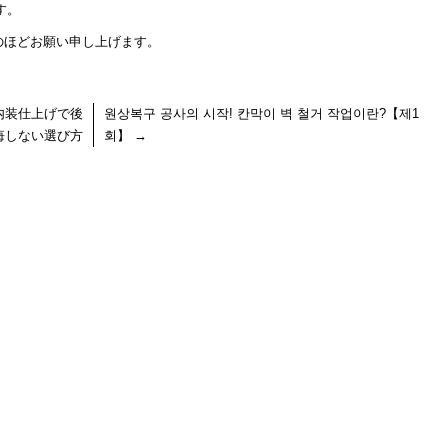
す。
のほどお願い申し上げます。
内装仕上げで後
원상복구 공사의 시작! 칸막이 벽 철거 작업이란?【제1
悔しない選び方
회】
→