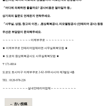
「
어디에
의뢰하면
좋을까요
?
공사비용은
얼마일까 등
」
상기외의 질문도 언제든지 연락주세요
.
「
사무실
,
상점
,
창고의
이전
」
,
원상회복공사
,
리모델링공사
(
인테리어
공사
)
등등
우선은
부담없이
문의해주세요
.
～～～～～～～～～～이케부쿠로 ～～～～～～～～～～
★ 이케부쿠로 인테리어업체라면 사무실회복닷컴 ★
★ 도쿄의 원상회복공사도 사무실회복닷컴 ★
〒171-0014
도쿄도 토시마구 이케부쿠로 2-62-10무사시야 제3빌딩 4층
TEL : 0120-978-226
～～～～～～～～～실내인테리어업체～～～～～～～～～
←
古い投稿