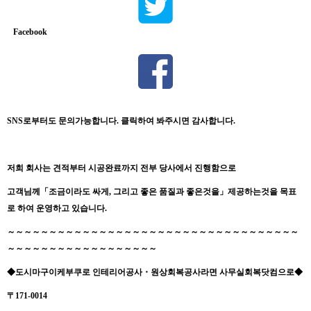
Facebook
SNS로부터도 문의가능합니다. 클릭하여 봐주시면 감사합니다.
저희
회사는
견적부터
시공완료까지
전부
당사에서
진행함으로
고객님께
「
조금이라도
싸게
,
그리고
좋은
품질과
좋은것을
」
제공하는것을 목표
로 하여 운영하고 있습니다.
～～～～～～～～～～～～～～～～～～～～～～～～～～～～～～～～～～～
～～～～～～～～～～～～～～～～～～
◆도시마구
이케부쿠로 인테리어공사
・원상회복공사
라면 사무실회복닷컴으로
◆
〒171-0014