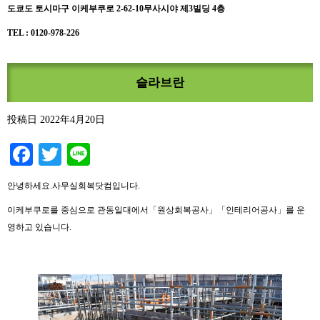
도쿄도 토시마구 이케부쿠로 2-62-10무사시야 제3빌딩 4층
TEL : 0120-978-226
슬라브란
投稿日
2022年4月20日
Facebook
Twitter
Line
안녕하세요.사무실회복닷컴입니다.
이케부쿠로를 중심으로 관동일대에서「원상회복공사」「인테리어공사」를 운
영하고 있습니다.