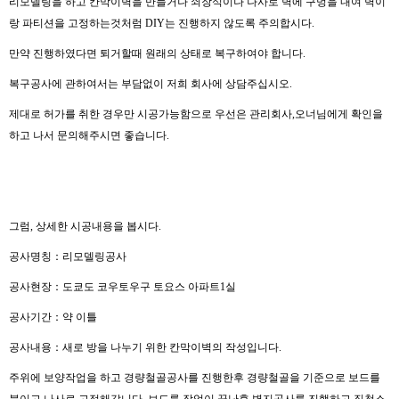
리모델링을 하고 칸막이벽을 만들거나 쇠장식이나 나사로 벽에 구멍을 내여 벽이
랑 파티션을 고정하는것처럼 DIY는 진행하지 않도록 주의합시다.
만약 진행하였다면 퇴거할때 원래의 상태로 복구하여야 합니다.
복구공사에 관하여서는 부담없이 저희 회사에 상담주십시오.
제대로 허가를 취한 경우만 시공가능함으로 우선은 관리회사,오너님에게 확인을
하고 나서 문의해주시면 좋습니다.
그럼, 상세한 시공내용을 봅시다.
공사명칭：리모델링공사
공사현장：도쿄도 코우토우구 토요스 아파트1실
공사기간：약 이틀
공사내용：새로 방을 나누기 위한 칸막이벽의 작성입니다.
주위에 보양작업을 하고 경량철골공사를 진행한후 경량철골을 기준으로 보드를