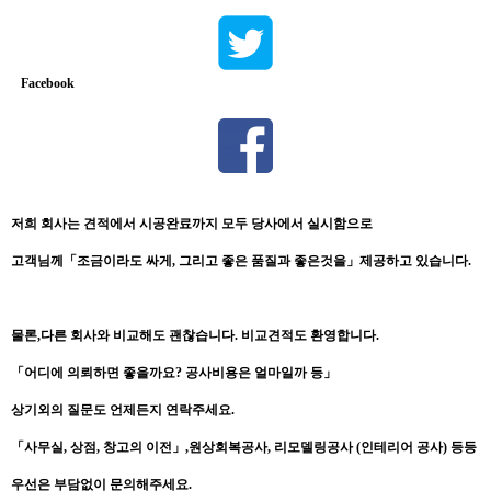
Facebook
저희
회사는
견적에서
시공완료까지
모두
당사에서
실시함으로
고객님께
「
조금이라도
싸게
,
그리고
좋은
품질과
좋은것을
」
제공하고
있습니다
.
물론
,
다른
회사와
비교해도
괜찮습니다
.
비교견적도
환영합니다
.
「
어디에
의뢰하면
좋을까요
?
공사비용은
얼마일까
등
」
상기외의
질문도
언제든지
연락주세요
.
「
사무실
,
상점
,
창고의
이전
」
,
원상회복공사
,
리모델링공사
(
인테리어
공사
)
등등
우선은
부담없이
문의해주세요
.