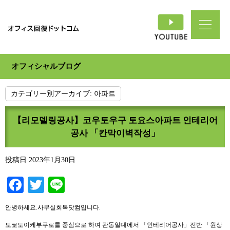
オフィシャルブログ
カテゴリー別アーカイブ:
아파트
【리모델링공사】코우토우구 토요스아파트 인테리어
공사 「칸막이벽작성」
投稿日
2023年1月30日
Facebook
Twitter
Line
안녕하세요.사무실회복닷컴입니다.
도쿄도이케부쿠로를 중심으로 하여 관동일대에서 「인테리어공사」전반 「원상