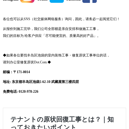
各位也可以从SNS（社交媒体网络服务）询问，因此，请务必一起阅览它们！
从报价到施工完毕，我们公司全部都是亲自安排和做施工工事，
我们的目标为 给客户供应「尽可能便宜的、质量高的好产品」。
◆如果各位要找丰岛区池袋的室内装饰工事・修复原状工事单位的话，
请到办公室修复原状Dot.Com.◆
邮编
：〒
171-0014
地址
:
东京都丰岛区池袋
2-62-10
武藏屋第三楼四层
免费电话
: 0120-978-226