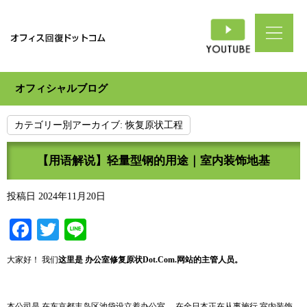
オフィシャルブログ
カテゴリー別アーカイブ:
恢复原状工程
【用语解说】轻量型钢的用途｜室内装饰地基
投稿日
2024年11月20日
Facebook
Twitter
Line
大家好！ 我们
这
里是
办
公室修复原状
Dot.Com.
网站
的主管人员。
本公司是 在东京都丰岛区池袋设立着办公室 ，在全日本正在从事施行 室内装饰