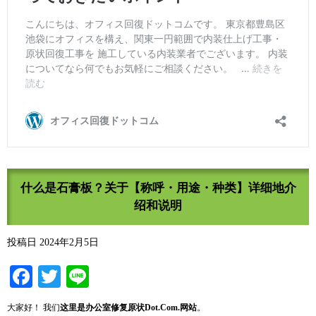
什么是石膏板？关于【称呼・用途・种类】详细地介
绍和说明
投稿日
2024年2月5日
Facebook
Twitter
Line
大家好！ 我们
这
里是
办
公室修复原状
Dot.Com.
网站
。