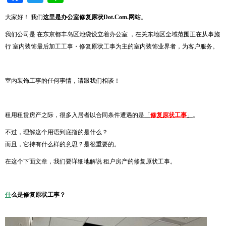
大家好！ 我们
这
里是
办
公室修复原状
Dot.Com.
网站
。
我们公司是 在东京都丰岛区池袋设立着办公室 ，在关东地区全域范围正在从事施
行 室内装饰最后加工工事・修复原状工事为主的室内装饰业界者，为客户服务。
室内装饰工事的任何事情，请跟我们相谈！
租用租赁房产之际，很多入居者以合同条件遭遇的是
「
修复原状工事
」
。
不过，理解这个用语到底指的是什么？
而且，它持有什么样的意思？是很重要的。
在这个下面文章，我们要详细地解说 租户房产的修复原状工事。
什
么是修复原状工事？