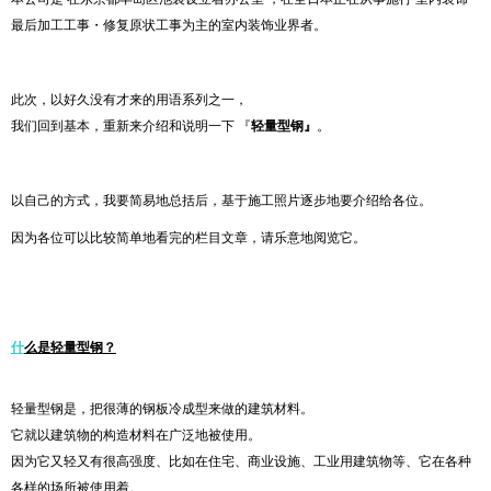
最后加工工事・修复原状工事为主的室内装饰业界者。
此次，以好久没有才来的用语系列之一，
我们回到基本，重新来介绍和说明一下 『
轻量型钢』
。
以自己的方式，我要简易地总括后，基于施工照片逐步地要介绍给各位。
因为各位可以比较简单地看完的栏目文章，请乐意地阅览它。
什
么是轻量型钢？
轻量型钢是，把很薄的钢板冷成型来做的建筑材料。
它就以建筑物的构造材料在广泛地被使用。
因为它又轻又有很高强度、比如在住宅、商业设施、工业用建筑物等、它在各种
各样的场所被使用着。