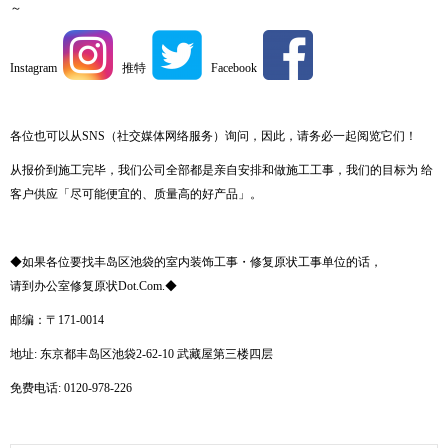
～
Instagram
推特
Facebook
各位也可以从SNS（社交媒体网络服务）询问，因此，请务必一起阅览它们！
从报价到施工完毕，我们公司全部都是亲自安排和做施工工事，我们的目标为 给
客户供应「尽可能便宜的、质量高的好产品」。
◆如果各位要找丰岛区池袋的室内装饰工事・修复原状工事单位的话，
请到办公室修复原状Dot.Com.◆
邮编：〒171-0014
地址: 东京都丰岛区池袋2-62-10 武藏屋第三楼四层
免费电话: 0120-978-226