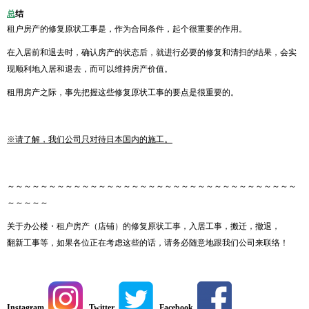
总
结
租户房产的修复原状工事是，作为合同条件，起个很重要的作用。
在入居前和退去时，确认房产的状态后，就进行必要的修复和清扫的结果，会实
现顺利地入居和退去，而可以维持房产价值。
租用房产之际，事先把握这些修复原状工事的要点是很重要的。
※
请了解，我们公司只对待日本国内的施工。
～～～～～～～～～～～～～～～～～～～～～～～～～～～～～～～～～～～
～～～～～
关于办公楼・租户房产（店铺）的修复原状工事，入居工事，搬迁，撤退，
翻新工事等，如果各位正在考虑这些的话，请务必随意地跟我们公司来联络！
Instagram
Twitter
Facebook