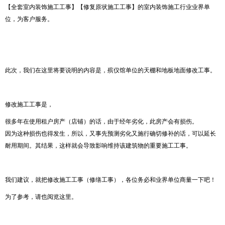
【全套室内装饰施工工事】【修复原状施工工事】的室内装饰施工行业业界单
位，为客户服务。
此次，我们在这里将要说明的内容是，殡仪馆单位的天棚和地板地面修改工事。
修改施工工事是，
很多年在使用租户房产（店铺）的话，由于经年劣化，此房产会有损伤。
因为这种损伤也得发生，所以，又事先预测劣化又施行确切修补的话，可以延长
耐用期间。其结果，这样就会导致影响维持该建筑物的重要施工工事。
我们建议，就把修改施工工事（修缮工事），各位务必和业界单位商量一下吧！
为了参考，请也阅览这里。