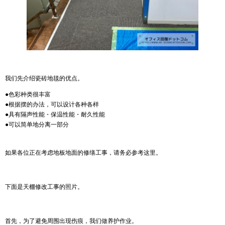
我们先介绍瓷砖地毯的优点。
●色彩种类很丰富
●根据摆的办法，可以设计各种各样
●具有隔声性能・保温性能・耐久性能
●可以简单地分离一部分
如果各位正在考虑地板地面的修缮工事，请务必参考这里。
下面是天棚修改工事的照片。
首先，为了避免周围出现伤痕，我们做养护作业。