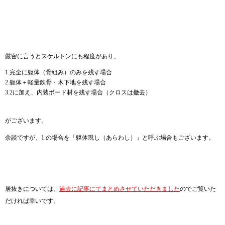
厳密に言うとスケルトンにも程度があり、
1.完全に躯体（骨組み）のみを残す場合
2.躯体＋軽量鉄骨・木下地を残す場合
3.2に加え、内装ボード材を残す場合（クロスは撤去）
がございます。
余談ですが、1.の場合を「躯体現し（あらわし）」と呼ぶ場合もございます。
居抜きについては、
過去に記事にてまとめさせていただきました
のでご覧いた
だければ幸いです。