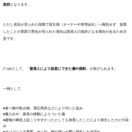
負担
となります。
ただし劣化が見られた段階で貸主側（オーナーや管理会社）へ報告せず、放置
したことが原因で悪化が見られた場合は賃借人の負担となる場合があるため注
意です。
2つめとして、「
賃借人により故意にできた傷や損耗
」が挙げられます。
一例として、
●食べ物や飲み物、筆記用具などにより付いた染み
●搬入出や、家具の移動によりついた傷
●建物の構造上起こりやすかったとしても放置したことにより発生したカビや染
み
●タバコによる黄変、ヤニや、物を焼いた際に発生した油汚れ