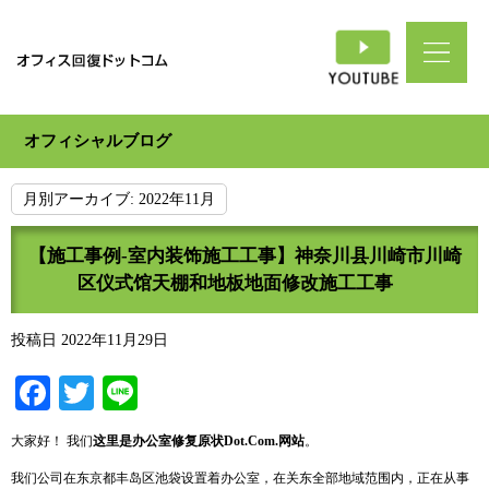
オフィシャルブログ
月別アーカイブ:
2022年11月
【施工事例-室内装饰施工工事】神奈川县川崎市川崎
区仪式馆天棚和地板地面修改施工工事
投稿日
2022年11月29日
Facebook
Twitter
Line
大家好！ 我们
这
里是
办
公室修复原状
Dot.Com.
网站
。
我们公司在东京都丰岛区池袋设置着办公室，在关东全部地域范围内，正在从事