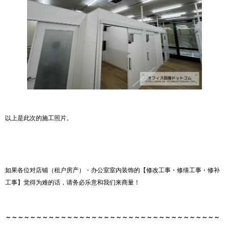
以上是此次的施工照片。
如果各位对店铺（租户房产）・办公室室内装饰的【修改工事・修缮工事・修补
工事】觉得为难的话，请务必乐意和我们来商量！
～～～～～～～～～～～～～～～～～～～～
～～～～～～～～～～～～～～～