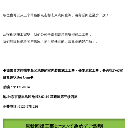
各位也可以从三个带色的点击标志来询问查询。请务必阅览至少一次！
从报价到施工完毕，我们公司全部都是亲自安排施工工事，
我们的目标是给客户供应「尽可能便宜的、质量高的好产品」。
◆
如果贵方想找丰岛区池袋的室内装饰施工工事
・
修复原状工事，务必找
办公室
修复原状
Dot Com
◆
邮编
：〒
171-0014
地址
:
东京都丰岛区池袋
2-62-10
武藏屋第三楼四层
免费电话
: 0120-978-226
原状回復工事について改めてご説明