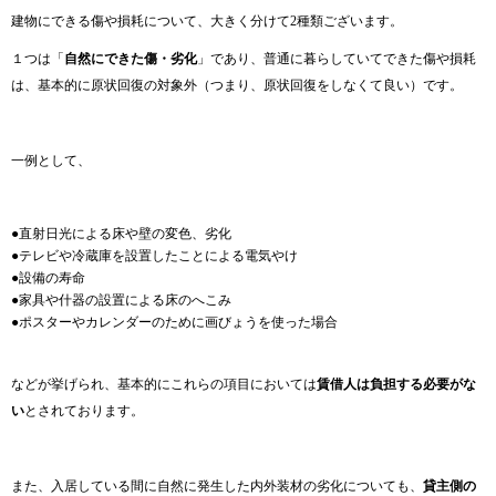
建物にできる傷や損耗について、大きく分けて2種類ございます。
１つは「
自然にできた傷・劣化
」であり、普通に暮らしていてできた傷や損耗
は、基本的に原状回復の対象外（つまり、原状回復をしなくて良い）です。
一例として、
●直射日光による床や壁の変色、劣化
●テレビや冷蔵庫を設置したことによる電気やけ
●設備の寿命
●家具や什器の設置による床のへこみ
●ポスターやカレンダーのために画びょうを使った場合
などが挙げられ、基本的にこれらの項目においては
賃借人は負担する必要がな
い
とされております。
また、入居している間に自然に発生した内外装材の劣化についても、
貸主側の