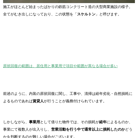
施工がほとんど始まったばかりの鉄筋コンクリート造の大型商業施設の様子。
全てがむき出しになっており、この状態を「
スケルトン
」と呼びます。
原状回復の範囲は、居住用と事業用で項目や範囲が異なる場合が多い
前述のように、内装の原状回復に関し、工事や、清掃は経年劣化・自然損耗に
よるものであれば
賃貸人
が行うことが義務付けられています。
しかしながら、
事業用
として借りた物件では、その損耗が
経年
によるものか、
事業にて複数人が出入りし、
営業活動を行う中で通常以上に損耗したのか
どう
かを判断するのが難しい場合がございます。