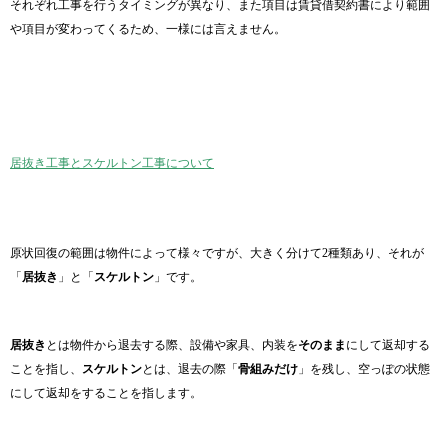
それぞれ工事を行うタイミングが異なり、また項目は賃貸借契約書により範囲
や項目が変わってくるため、一様には言えません。
居抜き工事とスケルトン工事について
原状回復の範囲は物件によって様々ですが、大きく分けて2種類あり、それが
「
居抜き
」と「
スケルトン
」です。
居抜き
とは物件から退去する際、設備や家具、内装を
そのまま
にして返却する
ことを指し、
スケルトン
とは、退去の際「
骨組みだけ
」を残し、空っぽの状態
にして返却をすることを指します。