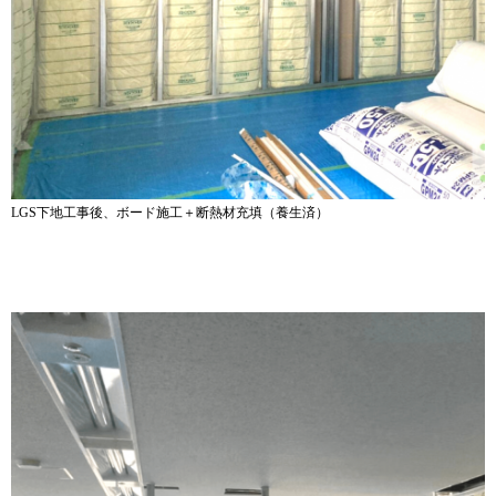
LGS下地工事後、ボード施工＋断熱材充填（養生済）