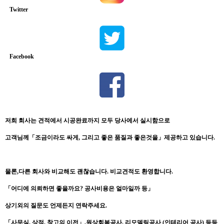
Twitter
Facebook
저희
회사는
견적에서
시공완료까지
모두
당사에서
실시함으로
고객님께
「
조금이라도
싸게
,
그리고
좋은
품질과
좋은것을
」
제공하고
있습니다
.
물론
,
다른
회사와
비교해도
괜찮습니다
.
비교견적도
환영합니다
.
「
어디에
의뢰하면
좋을까요
?
공사비용은
얼마일까
등
」
상기외의
질문도
언제든지
연락주세요
.
「
사무실
,
상점
,
창고의
이전
」
,
원상회복공사
,
리모델링공사
(
인테리어
공사
)
등등