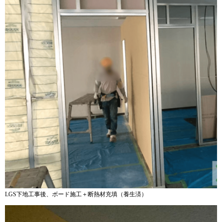
LGS下地工事後、ボード施工＋断熱材充填（養生済）