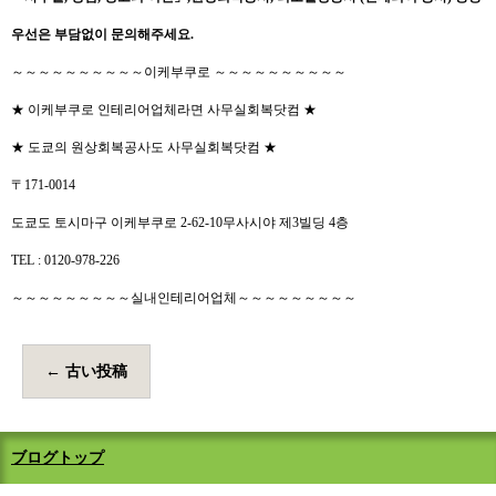
우선은
부담없이
문의해주세요
.
～～～～～～～～～～이케부쿠로 ～～～～～～～～～～
★ 이케부쿠로 인테리어업체라면 사무실회복닷컴 ★
★ 도쿄의 원상회복공사도 사무실회복닷컴 ★
〒171-0014
도쿄도 토시마구 이케부쿠로 2-62-10무사시야 제3빌딩 4층
TEL : 0120-978-226
～～～～～～～～～실내인테리어업체～～～～～～～～～
←
古い投稿
ブログトップ