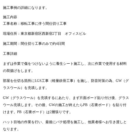
施工事例の詳細になります。
施工内容
工事名称：移転工事に伴う間仕切り工事
現場住所：東京都新宿区西新宿2丁目 オフィスビル
施工期間：間仕切り工事のみで約4日間
工事詳細
まずは作業で傷をつけないように養生シート施工し、次に作業で使用する材料
の荷揚げをします。
部屋を仕切る箇所にLGS工事（軽量鉄骨工事）を施し、防音対策の為、GW（グ
ラスウール）を充填します。
GW（グラスウール）を充填するにあたり、まず片面ボード貼り付け後、グラス
ウール充填します。その後、GWの施工が終えたらPB（石膏ボード）を貼り付
けます。PB（石膏ボード）は2層張りです。
ハット目地の作業を行い、最後にパテ処理を施工し、他業者様へお引き渡しと
なります。