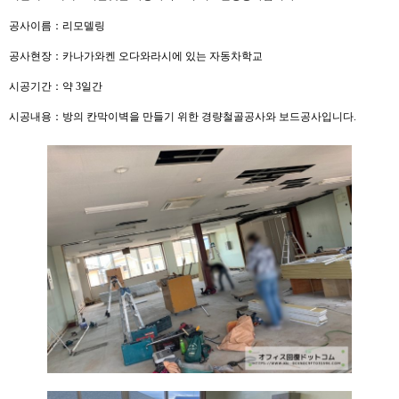
공사이름：리모델링
공사현장：카나가와켄 오다와라시에 있는 자동차학교
시공기간：약 3일간
시공내용：방의 칸막이벽을 만들기 위한 경량철골공사와 보드공사입니다.