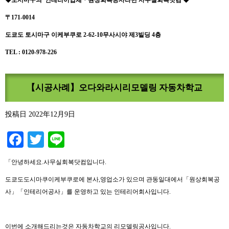
◆
도시마구의 인테리어업체
・
원상회복공사라면 사무실회복닷컴
◆
〒171-0014
도쿄도 토시마구 이케부쿠로 2-62-10무사시야 제3빌딩 4층
TEL : 0120-978-226
【시공사례】오다와라시리모델링 자동차학교
投稿日
2022年12月9日
Facebook
Twitter
Line
「안녕하세요.사무실회복닷컴입니다.
도쿄도도시마쿠이케부쿠로에 본사,영업소가 있으며 관동일대에서「원상회복공
사」「인테리어공사」를 운영하고 있는 인테리어회사입니다.
이번에 소개해드리는것은 자동차학교의 리모델링공사입니다.