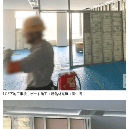
LGS下地工事後、ボード施工＋断熱材充填（養生済）