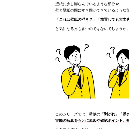
壁紙に少し膨らんでいるような部分や、
壁と壁紙の間にすき間ができているような
「
これは壁紙の浮き？
」「
放置しても大丈
と気になる方も多いのではないでしょうか
このシリーズでは、壁紙の「
剥がれ
」「
浮
実際の写真をもとに原因や確認ポイント、