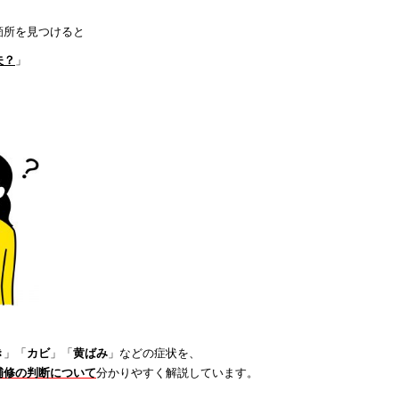
箇所を見つけると
夫？
」
。
き
」「
カビ
」「
黄ばみ
」などの症状を、
補修の判断について
分かりやすく解説しています。