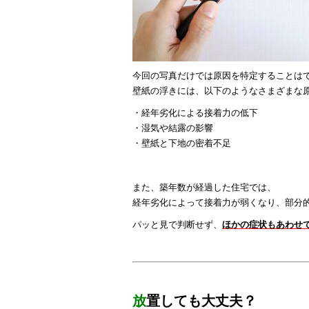
今回の写真だけでは原因を特定することは
壁紙の浮きには、以下のようなさまざまな
・経年劣化による接着力の低下
・湿気や結露の影響
・壁紙と下地の密着不足
また、築年数が経過した住宅では、
経年劣化によって接着力が弱くなり、部分
パッと見で判断せず、
ほかの症状もあわせ
放
置しても大丈夫？