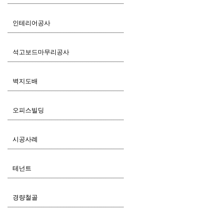
인테리어공사
석고보드마무리공사
벽지도배
오피스빌딩
시공사례
테넌트
경량철골