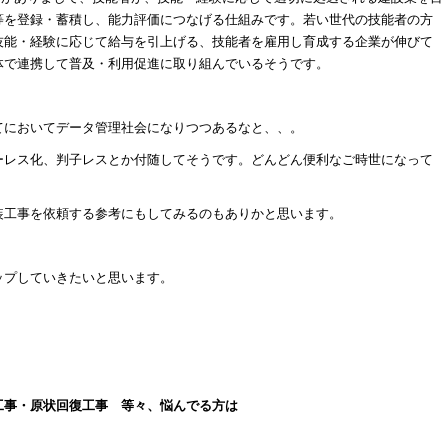
等を登録・蓄積し、能力評価につなげる仕組みです。若い世代の技能者の方
技能・経験に応じて給与を引上げる、技能者を雇用し育成する企業が伸びて
体で連携して普及・利用促進に取り組んでいるそうです。
てにおいてデータ管理社会になりつつあるなと、、。
ーレス化、判子レスとか付随してそうです。どんどん便利なご時世になって
装工事を依頼する参考にもしてみるのもありかと思います。
ップしていきたいと思います。
工事・原状回復工事 等々、悩んでる方は