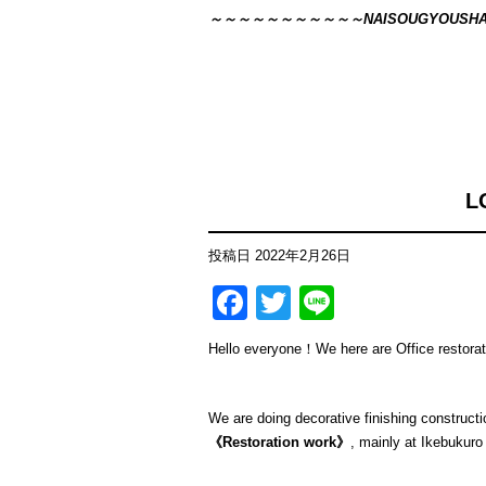
～～～～～～～～～～～NAISOUGYOUS
L
投稿日
2022年2月26日
Facebook
Twitter
Line
Hello everyone！We here are Office restorat
We are doing decorative finishing constructi
《Restoration work》
, mainly at Ikebukuro 