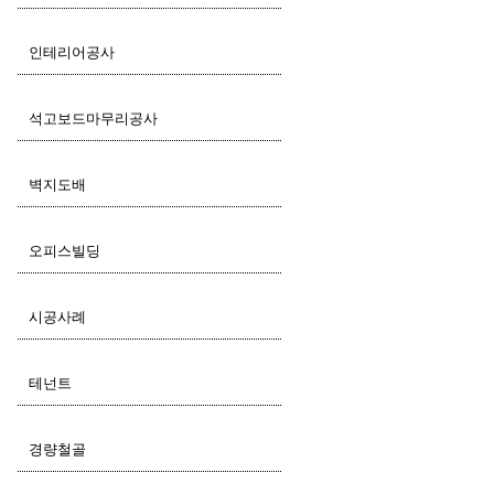
인테리어공사
석고보드마무리공사
벽지도배
오피스빌딩
시공사례
테넌트
경량철골