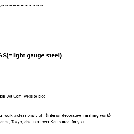
HA～～～～～～～～～～～
GS(=light gauge steel)
ion Dot.Com. website blog.
on work professionally of
《Interior decorative finishing work》
area , Tokyo, also in all over Kanto area, for you.