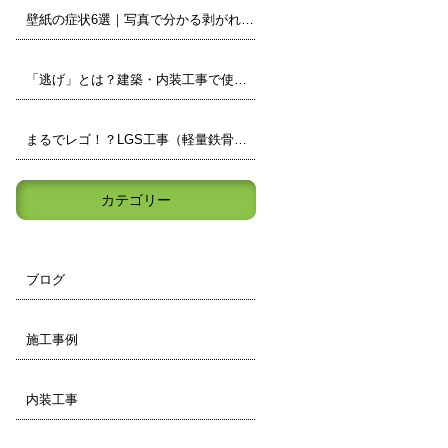
壁紙の症状6選｜写真で分かる剥がれ・浮き・カビなどの見分け方
「逃げ」とは？建築・内装工事で使われる現場用語をわかりやすく解説
まるでレゴ！？LGS工事（軽量鉄骨）の壁の中身を小学生でもわかりやすく解説
カテゴリー
ブログ
施工事例
内装工事