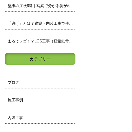
壁紙の症状6選｜写真で分かる剥がれ・浮き・カビなどの見分け方
「逃げ」とは？建築・内装工事で使われる現場用語をわかりやすく解説
まるでレゴ！？LGS工事（軽量鉄骨）の壁の中身を小学生でもわかりやすく解説
カテゴリー
ブログ
施工事例
内装工事