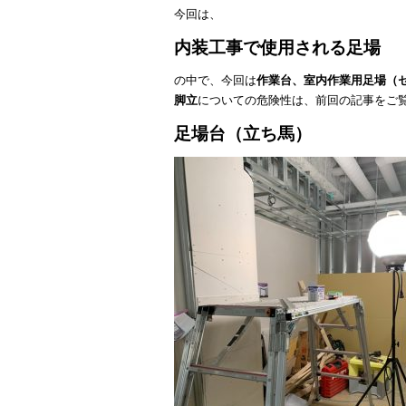
今回は、
内装工事で使用される足場
の中で、今回は
作業台、室内作業用足場（
脚立
についての危険性は、
前回の記事
をご
足場台（立ち馬）