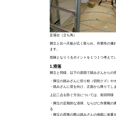
足場台（立ち馬）
脚立と比べ天板が広く取られ、作業性の優
ます。
危険となりうるポイントを１つ１つ考えて
1.滑落
脚立と同様、以下の原因で踏みざんからの
・脚立の踏みざんに切り粉（切削クズ）や
・踏みざんに背を向け、正面から降りてし
上記二点を防ぐ方法については、
前回
同様
・脚立の定期的な清掃、ならびに作業靴の
る
・脚立の昇降の際は踏みざんの側面に体重