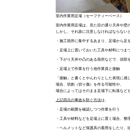
室内作業用足場（セーフティーベース）
室内作業用足場は、見た目の通り天井や壁
しかし、それ故に注意しなければならない
・施工箇所に集中するあまり、足場から足
・足場上に置いておいた工具や材料につま
・下がり天井や凸のある箇所などで、頭部
・足場上で作業を行う他作業員と接触
「接触」と書くとやんわりとした表現に感
場合、切創（切り傷）を作る可能性や、
場合によってはそのまま足場下に転落など
上記四点の事故を防ぐ方法
は、
・足場の範囲を確認しつつ作業を行う
・工具や材料などを足場上に置く場合、整
・ヘルメットなど保護具の着用をしたり、