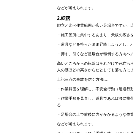
などが考えられます。
2.転落
脚立と比べ作業範囲が広い足場台ですが、
・施工箇所に集中するあまり、天板の広さ
・道具などを持ったまま昇降しようとし、
・押す、引くなど足場台が転倒する方向へ
高いところからの転落はそれだけで死亡も
人の腰ほどの高さからだとしても落ち方に
上記三点の事故を防ぐ方法
は、
・作業範囲を理解し、不安全行動（近道行
・作業手順を見直し、道具であれば腰に携
る
・足場台の上で前後に力がかかるような作
などが考えられます。