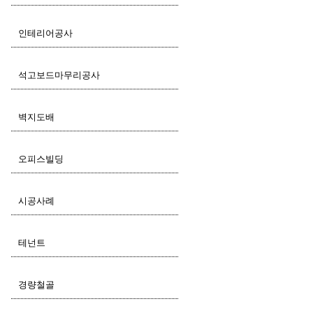
인테리어공사
석고보드마무리공사
벽지도배
오피스빌딩
시공사례
테넌트
경량철골