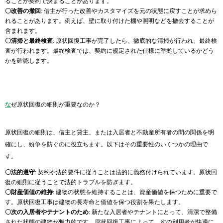
ることが契約で決まることがあります。
〇改善の撤回
: 借主が行った改善やカスタマイズを元の状態に戻すことが求めら
れることがあります。例えば、壁に取り付けた棚や照明などを撤去することが
含まれます。
〇清掃と最終検査
: 原状回復工事が完了したら、徹底的な清掃が行われ、最終検
査が行われます。最終検査では、契約に規定された仕様に準拠しているかどう
かを確認します。
な
ぜ原状回復の細則が重要なのか？
原状回復の細則は、借主と貸主、または入居者と不動産所有者の間の関係を明
確にし、紛争を防ぐのに役立ちます。以下はその重要性のいくつかの理由で
す。
〇法的遵守
: 契約や法的要件に従うことは法的に義務付けられています。原状回
復の細則に従うことで法的トラブルを防ぎます。
〇財産価値の維持
: 建物の状態を維持することは、資産価値を保つために重要で
す。原状回復工事は建物の長寿命と価値を保つ役割を果たします。
〇次の入居者やテナントのため
: 新たな入居者やテナントにとって、清潔で整備
された状態の建物が魅力的です。原状回復工事によって、次の利用者が快適に