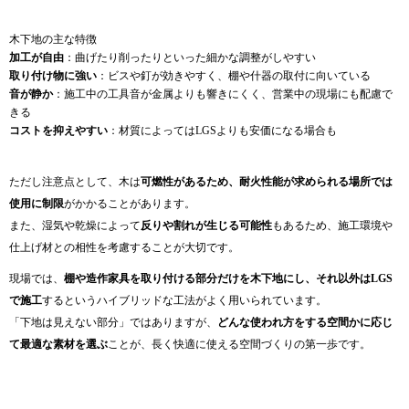
木下地の主な特徴
加工が自由
：曲げたり削ったりといった細かな調整がしやすい
取り付け物に強い
：ビスや釘が効きやすく、棚や什器の取付に向いている
音が静か
：施工中の工具音が金属よりも響きにくく、営業中の現場にも配慮で
きる
コストを抑えやすい
：材質によってはLGSよりも安価になる場合も
ただし注意点として、木は
可燃性があるため、耐火性能が求められる場所では
使用に制限
がかかることがあります。
また、湿気や乾燥によって
反りや割れが生じる可能性
もあるため、施工環境や
仕上げ材との相性を考慮することが大切です。
現場では、
棚や造作家具を取り付ける部分だけを木下地にし、それ以外はLGS
で施工
するというハイブリッドな工法がよく用いられています。
「下地は見えない部分」ではありますが、
どんな使われ方をする空間かに応じ
て最適な素材を選ぶ
ことが、長く快適に使える空間づくりの第一歩です。