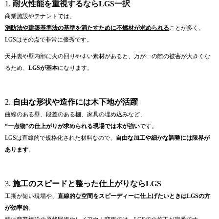
1.
耐火性能を重視するならLGS一択
商業施設やテナントでは、
消防法や建築基準法の基準を満たすために不燃材が求められる
ことが多く、
LGSはその点で非常に優秀です。
天井裏や壁内部に火の回りやすい素材があると、万が一の際の被害が大きくな
るため、
LGSが基本
になります。
2.
自由な形状や造作には木下地が活躍
曲線のある壁、段差のある棚、家具の埋め込みなど、
“一点物”の仕上がりが求められる現場では木が強い
です。
LGSは直線的で規格化された材料なので、
自由な加工や細かな調整には限界が
あります
。
3.
施工のスピードと整った仕上がりならLGS
工期が短い現場や、
直線的な空間をスピーディーに仕上げたいときはLGSの方
が効率的
。