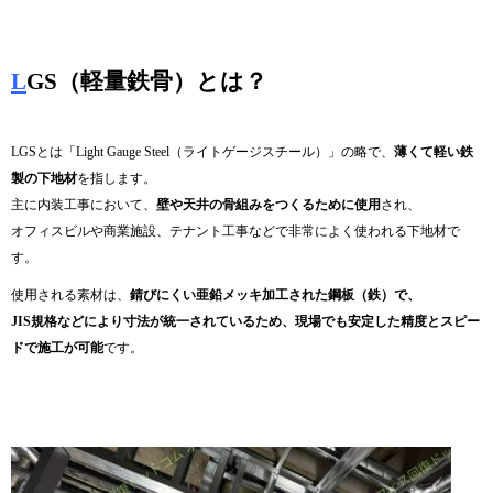
L
GS（軽量鉄骨）とは？
LGSとは「Light Gauge Steel（ライトゲージスチール）」の略で、
薄くて軽い鉄
製の下地材
を指します。
主に内装工事において、
壁や天井の骨組みをつくるために使用
され、
オフィスビルや商業施設、テナント工事などで非常によく使われる下地材で
す。
使用される素材は、
錆びにくい亜鉛メッキ加工された鋼板（鉄）で、
JIS規格などにより寸法が統一されているため、現場でも安定した精度とスピー
ドで施工が可能
です。