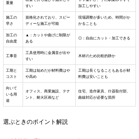
重量
すい
加工しやすい
施工の
規格化されており、スピー
現場調整が多いため、時間がか
早さ
ディーな施工が可能
かることも
加工の
▲：カットや曲げに制限が
◎：自由にカット・加工できる
自由度
ある
工具使用時に金属音が出や
工事音
木材のため比較的静か
すい
工期と
工期は短めだが材料費はや
工期は長くなることもあるが材
コスト
や高め
料費は安いことも
向いて
オフィス、商業施設、テナ
住宅、造作家具、什器取付部、
いる用
ント、耐火区画など
曲線対応が必要な箇所
途
選ぶときのポイント解説