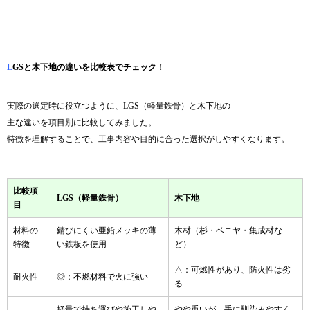
L
GSと木下地の違いを比較表でチェック！
実際の選定時に役立つように、LGS（軽量鉄骨）と木下地の
主な違いを項目別に比較してみました。
特徴を理解することで、工事内容や目的に合った選択がしやすくなります。
比較項
LGS（軽量鉄骨）
木下地
目
材料の
錆びにくい亜鉛メッキの薄
木材（杉・ベニヤ・集成材な
特徴
い鉄板を使用
ど）
△：可燃性があり、防火性は劣
耐火性
◎：不燃材料で火に強い
る
軽量で持ち運びや施工しや
やや重いが、手に馴染みやすく