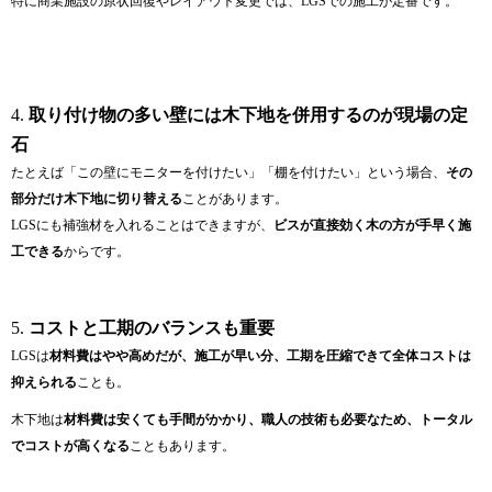
特に商業施設の原状回復やレイアウト変更では、LGSでの施工が定番です。
空白
4.
取り付け物の多い壁には木下地を併用するのが現場の定
石
たとえば「この壁にモニターを付けたい」「棚を付けたい」という場合、
その
部分だけ木下地に切り替える
ことがあります。
LGSにも補強材を入れることはできますが、
ビスが直接効く木の方が手早く施
工できる
からです。
空白
5.
コストと工期のバランスも重要
LGSは
材料費はやや高めだが、施工が早い分、工期を圧縮できて全体コストは
抑えられる
ことも。
木下地は
材料費は安くても手間がかかり、職人の技術も必要なため、トータル
でコストが高くなる
こともあります。