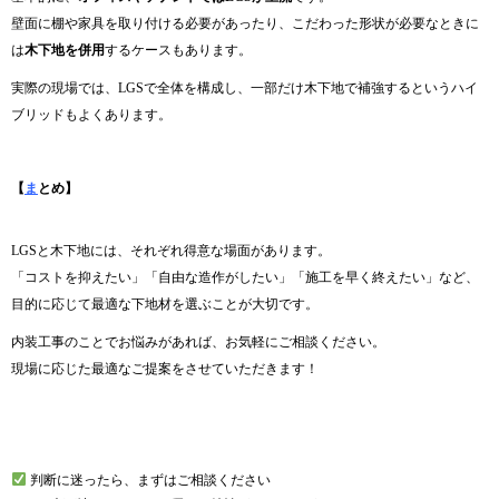
壁面に棚や家具を取り付ける必要があったり、こだわった形状が必要なときに
は
木下地を併用
するケースもあります。
実際の現場では、LGSで全体を構成し、一部だけ木下地で補強するというハイ
ブリッドもよくあります。
空白
【
ま
とめ】
LGSと木下地には、それぞれ得意な場面があります。
「コストを抑えたい」「自由な造作がしたい」「施工を早く終えたい」など、
目的に応じて最適な下地材を選ぶことが大切です。
内装工事のことでお悩みがあれば、お気軽にご相談ください。
現場に応じた最適なご提案をさせていただきます！
空白
判断に迷ったら、まずはご相談ください