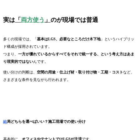
実は
「
両方使う
」
のが現場では普通
多くの現場では、「
基本はLGS、必要なところだけ木下地
」というハイブリッ
ド構成が採用されています。
つまり、
一方が優れているからすべてをそれで統一する、という考え方はあま
り現実的ではない
んです。
使い分けの判断は、
空間の用途・仕上げ材・取り付け物・工期・コスト
など、
さまざまな条件を見ながら行われます。
結
局どちらを選べばいい？施工現場での使い分け
基本的に、
オフィスやテナントではLGSが主流
です。