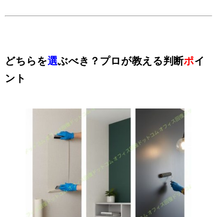
どちらを
選
ぶべき？プロが教える判断
ポ
イ
ント