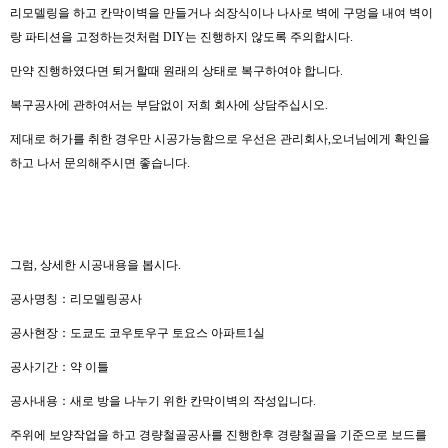
리모델링을 하고 칸막이벽을 만들거나 쇠장식이나 나사로 벽에 구멍을 내여 벽이
랑 파티션을 고정하는것처럼 DIY는 진행하지 않도록 주의합시다.
만약 진행하였다면 퇴거할때 원래의 상태로 복구하여야 합니다.
복구공사에 관하여서는 부담없이 저희 회사에 상담주십시오.
제대로 허가를 취한 경우만 시공가능함으로 우선은 관리회사,오너님에게 확인을
하고 나서 문의해주시면 좋습니다.
그럼, 상세한 시공내용을 봅시다.
공사명칭：리모델링공사
공사현장：도쿄도 코우토우구 토요스 아파트1실
공사기간：약 이틀
공사내용：새로 방을 나누기 위한 칸막이벽의 작성입니다.
주위에 보양작업을 하고 경량철골공사를 진행한후 경량철골을 기준으로 보드를