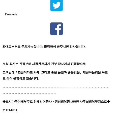
Facebook
SNS로부터도 문의가능합니다. 클릭하여 봐주시면 감사합니다.
저희
회사는
견적부터
시공완료까지
전부
당사에서
진행함으로
고객님께
「
조금이라도
싸게
,
그리고
좋은
품질과
좋은것을
」
제공하는것을 목표
로 하여 운영하고 있습니다.
～～～～～～～～～～～～～～～～～～～～～～～～～～～～～～～～～～～
～～～～～～～～～～～～～～～～～～
◆도시마구
이케부쿠로 인테리어공사
・원상회복공사
라면 사무실회복닷컴으로
◆
〒171-0014