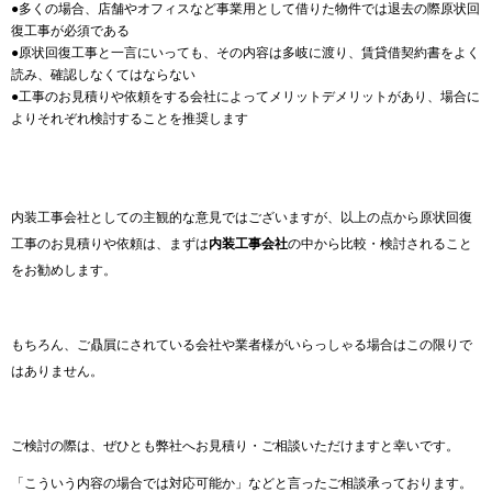
●多くの場合、店舗やオフィスなど事業用として借りた物件では退去の際原状回
復工事が必須である
●原状回復工事と一言にいっても、その内容は多岐に渡り、賃貸借契約書をよく
読み、確認しなくてはならない
●工事のお見積りや依頼をする会社によってメリットデメリットがあり、場合に
よりそれぞれ検討することを推奨します
内装工事会社としての主観的な意見ではございますが、以上の点から原状回復
工事のお見積りや依頼は、まずは
内装工事会社
の中から比較・検討されること
をお勧めします。
もちろん、ご贔屓にされている会社や業者様がいらっしゃる場合はこの限りで
はありません。
ご検討の際は、ぜひとも弊社へお見積り・ご相談いただけますと幸いです。
「こういう内容の場合では対応可能か」などと言ったご相談承っております。