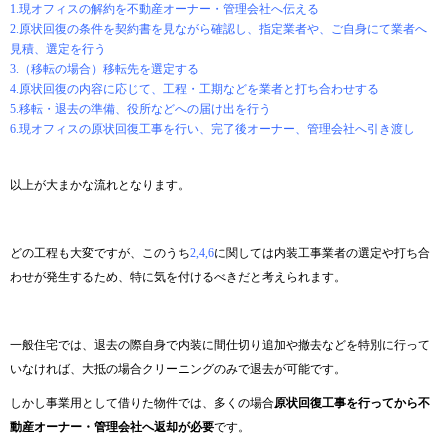
1.現オフィスの解約を不動産オーナー・管理会社へ伝える
2.原状回復の条件を契約書を見ながら確認し、指定業者や、ご自身にて業者へ
見積、選定を行う
3.（移転の場合）移転先を選定する
4.原状回復の内容に応じて、工程・工期などを業者と打ち合わせする
5.移転・退去の準備、役所などへの届け出を行う
6.現オフィスの原状回復工事を行い、完了後オーナー、管理会社へ引き渡し
以上が大まかな流れとなります。
どの工程も大変ですが、このうち
2,4,6
に関しては内装工事業者の選定や打ち合
わせが発生するため、特に気を付けるべきだと考えられます。
一般住宅では、退去の際自身で内装に間仕切り追加や撤去などを特別に行って
いなければ、大抵の場合クリーニングのみで退去が可能です。
しかし事業用として借りた物件では、多くの場合
原状回復工事を行ってから不
動産オーナー・管理会社へ返却が必要
です。