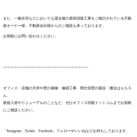
また、一般住宅などにおいても退去後の原状回復工事をご検討されている不動
産オーナー様、不動産会社様からのご相談も承っております。
お気軽にお問い合わせください。
-=-=-=-=-=-=-=-=-=-=-=-=-=-=-=-=-=-=-=-=-=-=-=-=-=-
オフィス・店舗の天井や壁の補修・修繕工事、間仕切壁の新設・撤去はもちろ
ん、
新規入居やリニューアルのことなど、ぜひオフィス回復ドットコムまでお気軽
にご相談ください。
「Instagram、Twitter、Facebook」フォローやいいねなどお待ちしております。