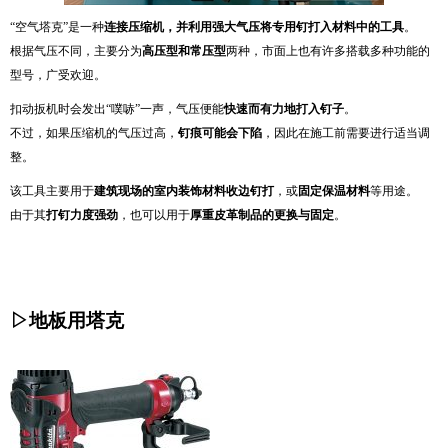
“空气塔克”是一种
连接压缩机，并利用强大气压将专用钉打入材料中的工具
。
根据气压不同，主要分为
高压型和常压型
两种，市面上也有许多搭载多种功能的
型号，广受欢迎。
扣动扳机时会发出“噗哧”一声，气压便能
快速而有力地打入钉子
。
不过，如果压缩机的气压过高，
钉痕可能会下陷
，因此在施工前需要进行适当调
整。
该工具主要用于
建筑现场的室内装饰材料收边钉打
，或
固定保温材料
等用途。
由于其
打钉力度强劲
，也可以用于
厚重皮革制品的更换与固定
。
▷地板用塔克