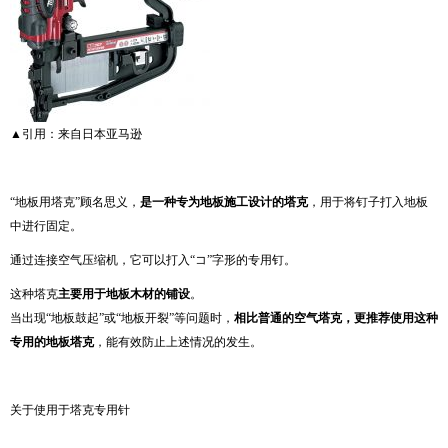
▲引用：
来自日本亚马逊
“地板用塔克”顾名思义，
是一种专为地板施工设计的塔克
，用于将钉子打入地板
中进行固定。
通过连接空气压缩机，它可以打入“コ”字形的专用钉。
这种塔克
主要用于地板木材的铺设
。
当出现“地板鼓起”或“地板开裂”等问题时，
相比普通的空气塔克，更推荐使用这种
专用的地板塔克
，能有效防止上述情况的发生。
关于使用于塔克专用针