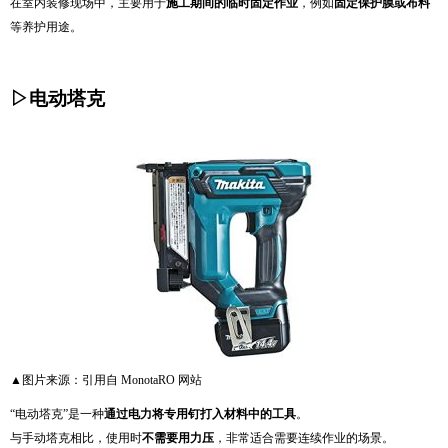
在室内装修现场中，主要用于
施工期间的临时固定作业
，例如
固定保护膜或布料
等养护用途。
▷电动塔克
▲图片来源：引用自
MonotaRO
网站
“电动塔克”是一种
通过电力将专用钉打入材料中的工具
。
与手动塔克相比，使用时
不需要用力压
，非常适合需要连续作业的场景。