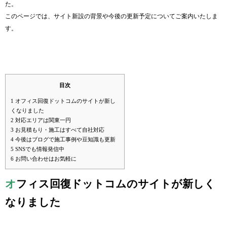
た。
このページでは、サイト新設の背景や今後の更新予定についてご案内いたしま
す。
目次
1
オフィス回復ドットコムのサイトが新し
くなりました
2
対応エリアは関東一円
3
お見積もり・施工はすべて自社対応
4
今後はブログで施工事例や豆知識も更新
5
SNSでも情報発信中
6
お問い合わせはお気軽に
オ
フィス
回復
ドットコムのサイトが新しく
なりました