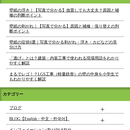
壁紙の浮き｜【写真で分かる】放置しても大丈夫？原因と補
修の判断ポイント
壁紙の剥がれ｜【写真で分かる】原因と補修・張り替えの判
断ポイント
壁紙の症状6選｜写真で分かる剥がれ・浮き・カビなどの見
分け方
「逃げ」とは？建築・内装工事で使われる現場用語をわかり
やすく解説
まるでレゴ！？LGS工事（軽量鉄骨）の壁の中身を小学生で
もわかりやすく解説
カテゴリー
ブログ
BLOG【English・中文・한국어】
インフォメーション/회사안내정보