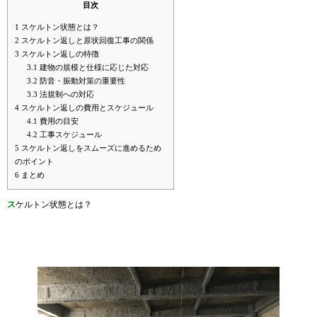
目次
1
スケルトン状態とは？
2
スケルトン返しと原状回復工事の関係
3
スケルトン返しの特徴
3.1
建物の規模と仕様に応じた対応
3.2
防音・振動対策の重要性
3.3
法規制への対応
4
スケルトン返しの費用とスケジュール
4.1
費用の目安
4.2
工事スケジュール
5
スケルトン返しをスムーズに進めるため
のポイント
6
まとめ
ス
ケルトン状態とは？