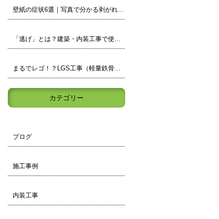
壁紙の症状6選｜写真で分かる剥がれ・浮き・カビなどの見分け方
「逃げ」とは？建築・内装工事で使われる現場用語をわかりやすく解説
まるでレゴ！？LGS工事（軽量鉄骨）の壁の中身を小学生でもわかりやすく解説
カテゴリー
ブログ
施工事例
内装工事