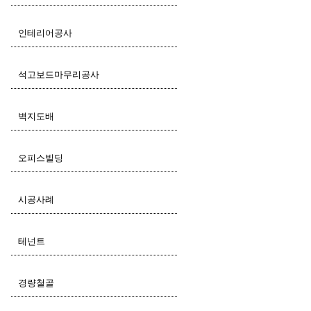
인테리어공사
석고보드마무리공사
벽지도배
오피스빌딩
시공사례
테넌트
경량철골